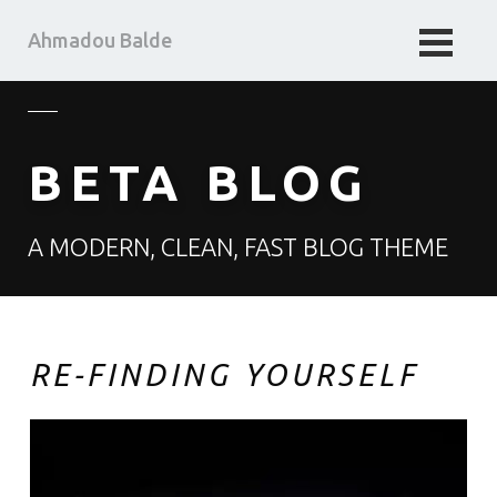
Ahmadou Balde
HOME
BUSINESS TAKE
BETA BLOG
MA PENSEE
A MODERN, CLEAN, FAST BLOG THEME
ABOUT ME
RE-FINDING YOURSELF