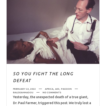
SO YOU FIGHT THE LONG
DEFEAT
FEBRUARY 22, 2022
AFRICA
,
AID
,
PASSION
BALDEAHMADOU
NO COMMENTS
Yesterday, the unexpected death of a true giant,
Dr. Paul Farmer, triggered this post. We truly lost a