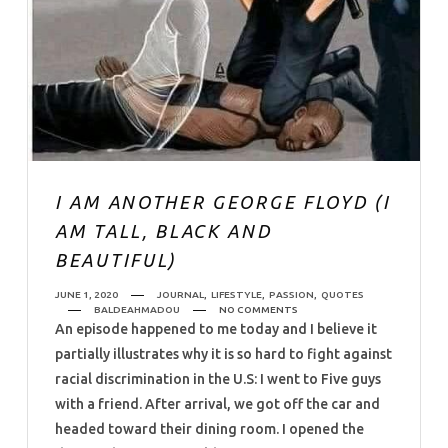
I AM ANOTHER GEORGE FLOYD (I
AM TALL, BLACK AND
BEAUTIFUL)
JUNE 1, 2020
JOURNAL
,
LIFESTYLE
,
PASSION
,
QUOTES
BALDEAHMADOU
NO COMMENTS
An episode happened to me today and I believe it
partially illustrates why it is so hard to fight against
racial discrimination in the U.S: I went to Five guys
with a friend. After arrival, we got off the car and
headed toward their dining room. I opened the