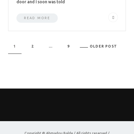
door and I soon was told
READ MORE
1
2
…
9
OLDER POST
Copyright © Ahmadou Balde / All rights reserved./