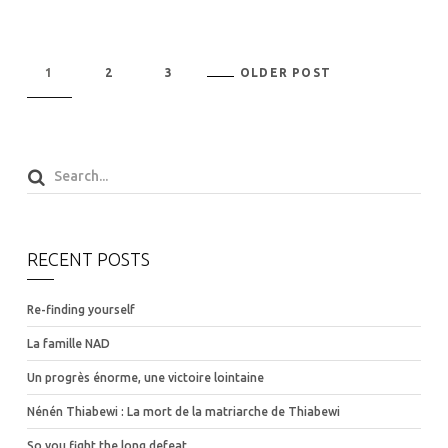
1
2
3
OLDER POST
RECENT POSTS
Re-finding yourself
La famille NAD
Un progrès énorme, une victoire lointaine
Nénén Thiabewi : La mort de la matriarche de Thiabewi
So you fight the long defeat