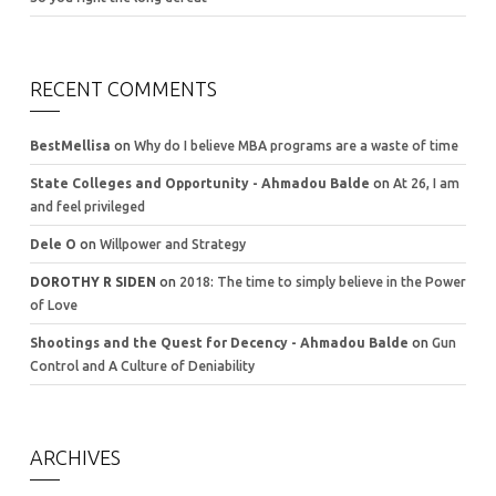
RECENT COMMENTS
BestMellisa
on
Why do I believe MBA programs are a waste of time
State Colleges and Opportunity - Ahmadou Balde
on
At 26, I am
and feel privileged
Dele O
on
Willpower and Strategy
DOROTHY R SIDEN
on
2018: The time to simply believe in the Power
of Love
Shootings and the Quest for Decency - Ahmadou Balde
on
Gun
Control and A Culture of Deniability
ARCHIVES