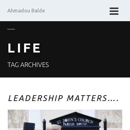
Ahmadou Balde
HOME
BUSINESS TAKE
LIFE
MA PENSEE
TAG ARCHIVES
ABOUT ME
LEADERSHIP MATTERS….