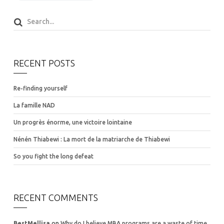
RECENT POSTS
Re-finding yourself
La famille NAD
Un progrès énorme, une victoire lointaine
Nénén Thiabewi : La mort de la matriarche de Thiabewi
So you fight the long defeat
RECENT COMMENTS
BestMellisa
on
Why do I believe MBA programs are a waste of time