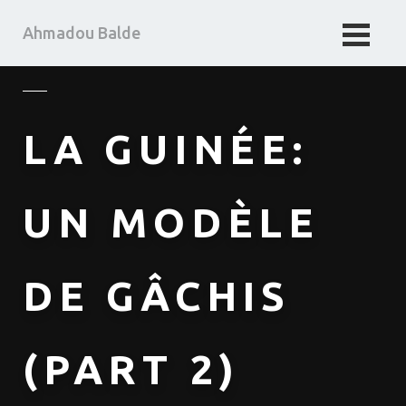
Ahmadou Balde
HOME
BUSINESS TAKE
LA GUINÉE:
MA PENSEE
ABOUT ME
UN MODÈLE
DE GÂCHIS
(PART 2)