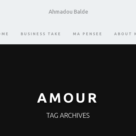
Ahmadou Balde
OME
BUSINESS TAKE
MA PENSEE
ABOUT 
AMOUR
TAG ARCHIVES