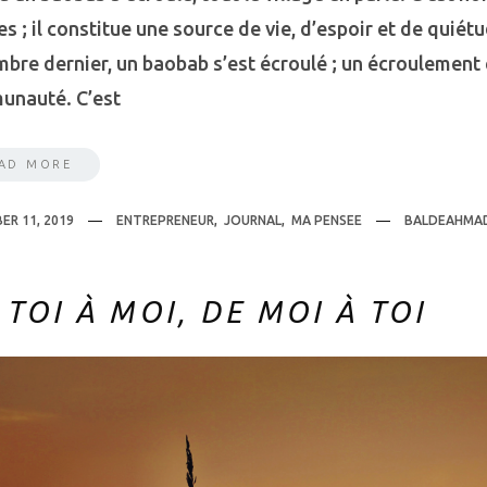
s ; il constitue une source de vie, d’espoir et de quiétud
bre dernier, un baobab s’est écroulé ; un écroulement q
unauté. C’est
AD MORE
ER 11, 2019
ENTREPRENEUR
,
JOURNAL
,
MA PENSEE
BALDEAHMA
 TOI À MOI, DE MOI À TOI