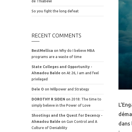
de Thiabewi
So you fight the long defeat
RECENT COMMENTS
BestMellisa
on
Why do I believe MBA
programs are a waste of time
State Colleges and Opportunity -
Ahmadou Balde
on
At 26, I am and feel
privileged
Dele O
on
Willpower and Strategy
DOROTHY R SIDEN
on
2018: The time to
L’Eng
simply believe in the Power of Love
démar
Shootings and the Quest for Decency -
Ahmadou Balde
on
Gun Control and A
dans 
Culture of Deniability