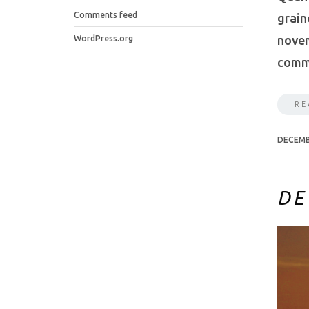
Comments feed
graine
novem
WordPress.org
comm
RE
DECEMB
DE