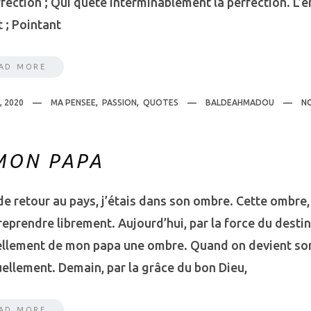
fection ; Qui quête interminablement la perfection. L’
t ; Pointant
AD MORE
, 2020
MA PENSEE
,
PASSION
,
QUOTES
BALDEAHMADOU
N
MON PAPA
 de retour au pays, j’étais dans son ombre. Cette ombre
reprendre librement. Aujourd’hui, par la force du destin,
ellement de mon papa une ombre. Quand on devient son
ellement. Demain, par la grâce du bon Dieu,
AD MORE